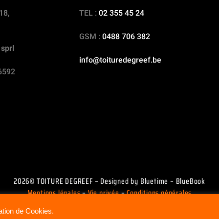
18,
TEL :
02 355 45 24
GSM :
0488 706 382
sprl
info@toituredegreef.be
6592
2026© TOITURE DEGREEF – Designed by Bluetime – BlueBook
Mentions légales
–
Vie privée
–
Conditions générales
sation de Cookies.
Protection des données