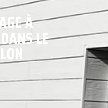
AGE À
 DANS LE
LLON