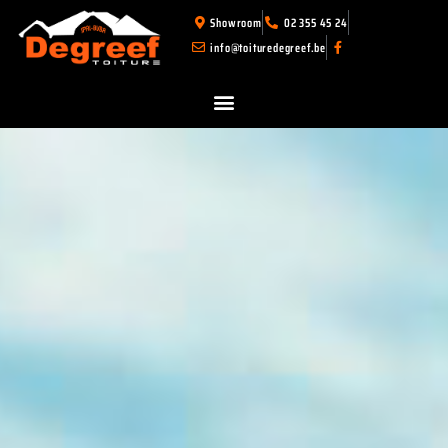
Showroom
02 355 45 24
info@toituredegreef.be