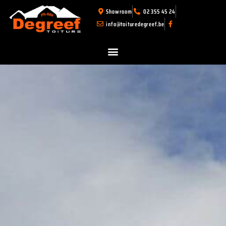
Showroom
02 355 45 24
info@toituredegreef.be