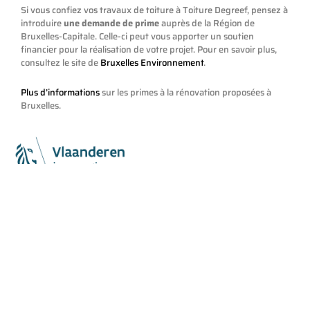
Si vous confiez vos travaux de toiture à Toiture Degreef, pensez à
introduire
une demande de prime
auprès de la Région de
Bruxelles-Capitale. Celle-ci peut vous apporter un soutien
financier pour la réalisation de votre projet. Pour en savoir plus,
consultez le site de
Bruxelles Environnement
.
Plus d’informations
sur les primes à la rénovation proposées à
Bruxelles.
Primes Énergie Flandre :
Un logement économe en énergie pour chaque Flamand en 2020
: voilà l’ambition des autorités régionales dans le cadre du
programme « Energierenovatie 2020 ». Cette ambition est
accompagnée d’une variété de primes, octroyées par les
gestionnaires de réseau. Les grandes épaisseurs sont
évidemment favorisées. Plus d’infos sur le
site de l’agence
flamande de l’énergie
.