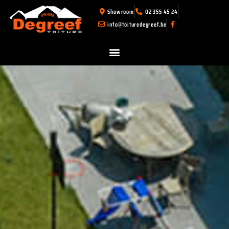
Showroom
02 355 45 24
info@toituredegreef.be