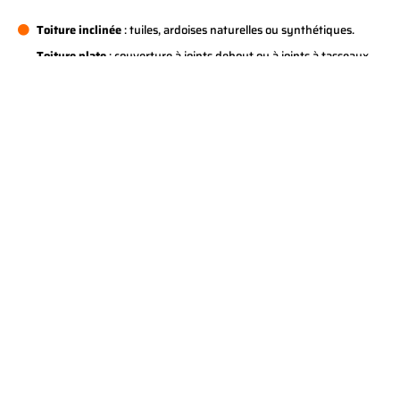
Toiture inclinée
: tuiles, ardoises naturelles ou synthétiques.
Toiture plate
: couverture à joints debout ou à joints à tasseaux,
toiture asphaltée (roofing), EPDM.
Toiture industrielle
: panneaux sandwich, ardoises, EPDM et
roofing.
Tuiles ou ardoises ?
Choisissez le matériau qui vous
correspond.
Tuiles