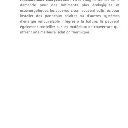
demande pour des bâtiments plus écologiques et
écoénergétiques, les couvreurs sont souvent sollicités pour
installer des panneaux solaires ou d’autres systèmes
d’énergie renouvelable intégrés à la toiture. Ils peuvent
également conseiller sur les matériaux de couverture qui
offrent une meilleure isolation thermique.
Confiez vos projets de toiture
à un
couvreur
En tant que couvreurs, nous prenons soin de votre toit, peu importe
votre projet. N’hésitez pas à vous tourner vers notre entreprise pour
bénéficier de travaux intelligemment réalisés et adaptés à vos
besoins réels.