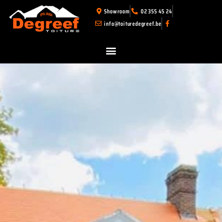
Showroom
02 355 45 24
info@toituredegreef.be